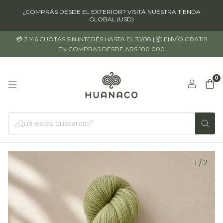
¿COMPRÁS DESDE EL EXTERIOR? VISITÁ NUESTRA TIENDA
GLOBAL (USD)
💳 3 Y 6 CUOTAS SIN INTERÉS HASTA EL 31/08 | 📦 ENVÍO GRATIS
EN COMPRAS DESDE ARS 100.000
0
1
/
2