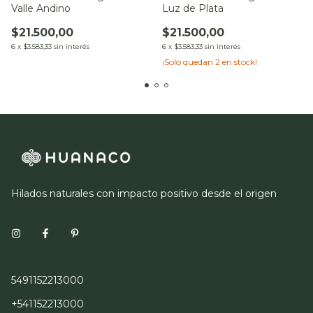
Valle Andino
Luz de Plata
$21.500,00
$21.500,00
6
x
$3.583,33
sin interés
6
x
$3.583,33
sin interés
¡Solo quedan
2
en stock!
Hilados naturales con impacto positivo desde el origen
5491152213000
+541152213000