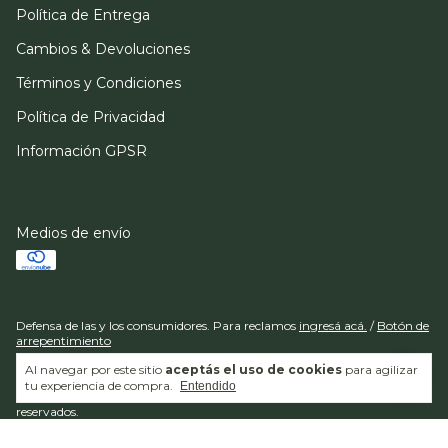
Política de Entrega
Cambios & Devoluciones
Términos y Condiciones
Política de Privacidad
Información GPSR
Medios de envío
Defensa de las y los consumidores. Para reclamos
ingresá acá.
/
Botón de
arrepentimiento
Al navegar por este sitio
aceptás el uso de cookies
para agilizar
tu experiencia de compra.
Entendido
Copyright HUANACO - 30716820021 - 2026. Todos los derechos
reservados.