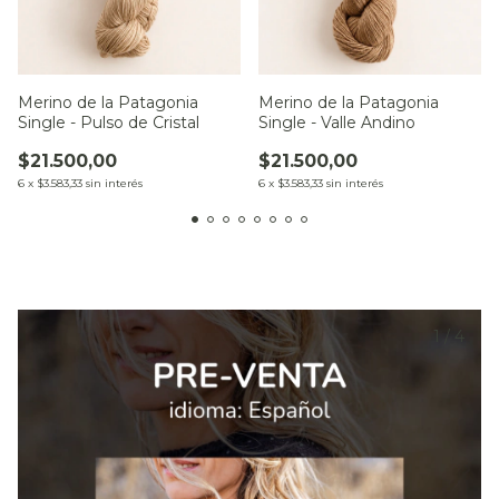
Merino de la Patagonia
Merino de la Patagonia
Single - Pulso de Cristal
Single - Valle Andino
$21.500,00
$21.500,00
6
x
$3.583,33
sin interés
6
x
$3.583,33
sin interés
1
/
4