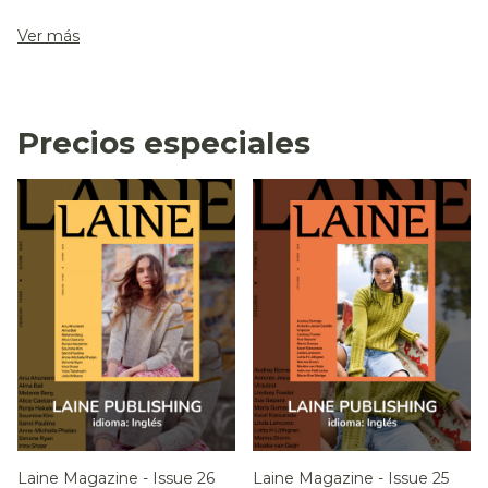
Ver más
¡A Brillar!
Tejiendo con
Precios especiales
Mostacillas –
Pope Vergara
(Laine
Publishing)
¡A brillar! Tejiendo con
Laine Magazine - Issue 26
Laine Magazine - Issue 25