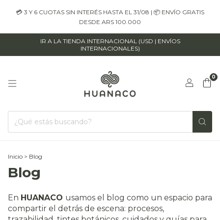
💳 3 Y 6 CUOTAS SIN INTERÉS HASTA EL 31/08 | 📦 ENVÍO GRATIS
DESDE ARS 100.000
IR A LA TIENDA INTERNACIONAL (USD | ENVÍOS
INTERNACIONALES)
0
Inicio
>
Blog
Blog
En
HUANACO
usamos el blog como un espacio para
compartir el detrás de escena: procesos,
trazabilidad, tintes botánicos, cuidados y guías para