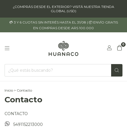
¿COMPRÁS DESDE EL EXTERIOR? VISITÁ NUESTRA TIENDA
GLOBAL (USD)
💳 3 Y 6 CUOTAS SIN INTERÉS HASTA EL 31/08 | 📦 ENVÍO GRATIS
EN COMPRAS DESDE ARS 100.000
0
Inicio
>
Contacto
Contacto
CONTACTO
5491152213000