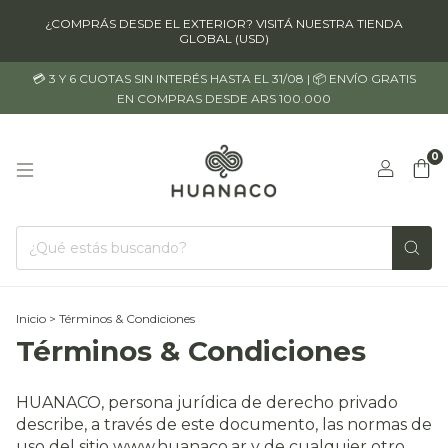
¿COMPRÁS DESDE EL EXTERIOR? VISITÁ NUESTRA TIENDA
GLOBAL (USD)
💳 3 Y 6 CUOTAS SIN INTERÉS HASTA EL 31/08 | 📦 ENVÍO GRATIS
EN COMPRAS DESDE ARS 100.000
0
Inicio
>
Términos & Condiciones
Términos & Condiciones
HUANACO, persona jurídica de derecho privado
describe, a través de este documento, las normas de
uso del sitio www.huanaco.ar y de cualquier otro