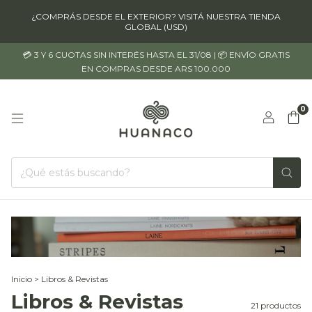
¿COMPRÁS DESDE EL EXTERIOR? VISITÁ NUESTRA TIENDA
GLOBAL (USD)
💳 3 Y 6 CUOTAS SIN INTERÉS HASTA EL 31/08 | 📦 ENVÍO GRATIS
EN COMPRAS DESDE ARS 100.000
0
Inicio
>
Libros & Revistas
Libros & Revistas
21 productos