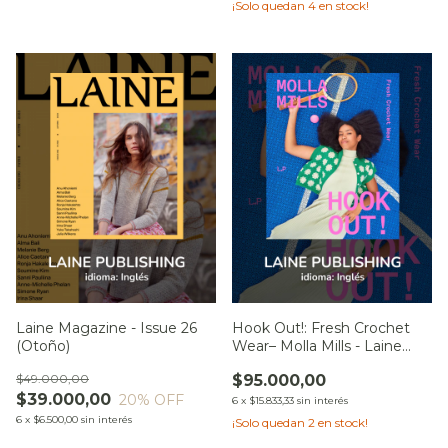
¡Solo quedan
4
en stock!
Laine Magazine - Issue 26
Hook Out!: Fresh Crochet
(Otoño)
Wear– Molla Mills - Laine
Publishing
$49.000,00
$95.000,00
$39.000,00
20
% OFF
6
x
$15.833,33
sin interés
6
x
$6.500,00
sin interés
¡Solo quedan
2
en stock!