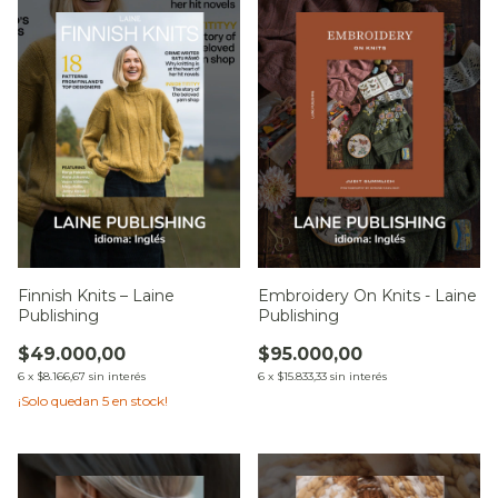
Finnish Knits – Laine
Embroidery On Knits - Laine
Publishing
Publishing
$49.000,00
$95.000,00
6
x
$8.166,67
sin interés
6
x
$15.833,33
sin interés
¡Solo quedan
5
en stock!