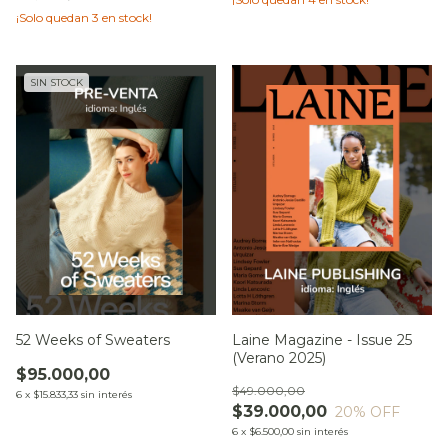
¡Solo quedan
3
en stock!
SIN STOCK
52 Weeks of Sweaters
Laine Magazine - Issue 25
(Verano 2025)
$95.000,00
$49.000,00
6
x
$15.833,33
sin interés
$39.000,00
20
% OFF
6
x
$6.500,00
sin interés