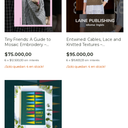
Tiny Friends: A Guide to
Entwined: Cables, Lace and
Mosaic Embroidery –
Knitted Textures –
Tomomi Mimura -Laine
Meiju Kallio -Laine Publishing
$75.000,00
$95.000,00
Publishing
6
x
$12.500,00
sin interés
6
x
$15.833,33
sin interés
¡Solo quedan
4
en stock!
¡Solo quedan
4
en stock!