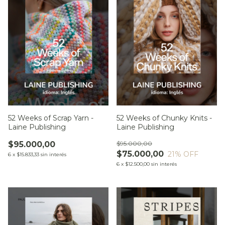
52 Weeks of Scrap Yarn -
52 Weeks of Chunky Knits -
Laine Publishing
Laine Publishing
$95.000,00
$95.000,00
$75.000,00
21
% OFF
6
x
$15.833,33
sin interés
6
x
$12.500,00
sin interés