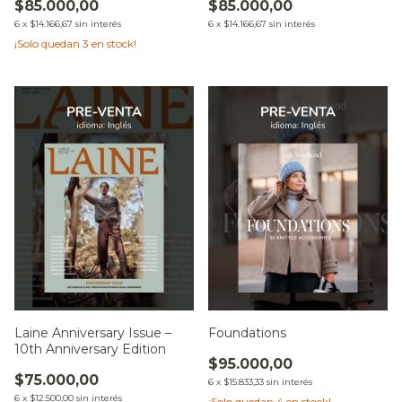
$85.000,00
$85.000,00
6
x
$14.166,67
sin interés
6
x
$14.166,67
sin interés
¡Solo quedan
3
en stock!
Laine Anniversary Issue –
Foundations
10th Anniversary Edition
$95.000,00
$75.000,00
6
x
$15.833,33
sin interés
6
x
$12.500,00
sin interés
¡Solo quedan
4
en stock!