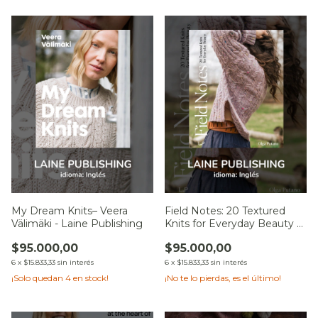
My Dream Knits– Veera
Field Notes: 20 Textured
Välimäki - Laine Publishing
Knits for Everyday Beauty –
Olga Putano - Laine
$95.000,00
$95.000,00
Publishing
6
x
$15.833,33
sin interés
6
x
$15.833,33
sin interés
¡Solo quedan
4
en stock!
¡No te lo pierdas, es el último!