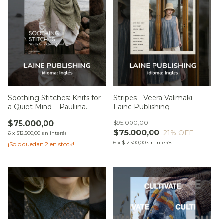
Soothing Stitches: Knits for
Stripes - Veera Välimäki -
a Quiet Mind – Pauliina
Laine Publishing
Kuunsola - Laine Publishing
$75.000,00
$95.000,00
$75.000,00
21
% OFF
6
x
$12.500,00
sin interés
6
x
$12.500,00
sin interés
¡Solo quedan
2
en stock!