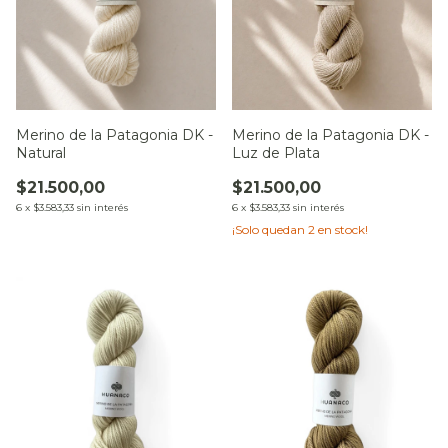
Merino de la Patagonia DK -
Merino de la Patagonia DK -
Natural
Luz de Plata
$21.500,00
$21.500,00
6
x
$3.583,33
sin interés
6
x
$3.583,33
sin interés
¡Solo quedan
2
en stock!