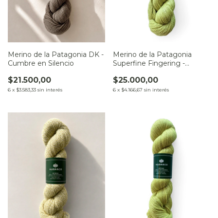
Merino de la Patagonia DK -
Merino de la Patagonia
Cumbre en Silencio
Superfine Fingering -
Pradera en Calma
$21.500,00
$25.000,00
6
x
$3.583,33
sin interés
6
x
$4.166,67
sin interés