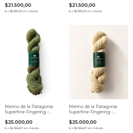
$21.500,00
$21.500,00
6
x
$3.583,33
sin interés
6
x
$3.583,33
sin interés
Merino de la Patagonia
Merino de la Patagonia
Superfine Fingering -
Superfine Fingering -
Camino del Chaco
Matorral
$25.000,00
$25.000,00
6
x
$4.166,67
sin interés
6
x
$4.166,67
sin interés