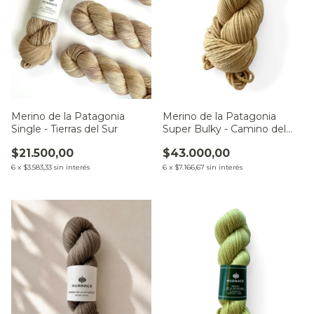
Merino de la Patagonia
Merino de la Patagonia
Single - Tierras del Sur
Super Bulky - Camino del
Chaco
$21.500,00
$43.000,00
6
x
$3.583,33
sin interés
6
x
$7.166,67
sin interés