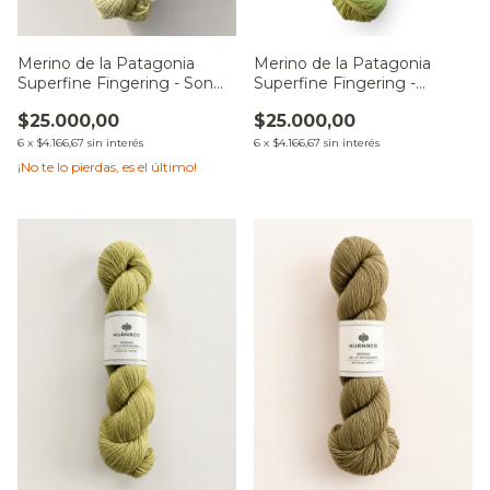
Merino de la Patagonia
Merino de la Patagonia
Superfine Fingering - Son
Superfine Fingering -
de la Pradera
Sueños bajo el Tilo
$25.000,00
$25.000,00
6
x
$4.166,67
sin interés
6
x
$4.166,67
sin interés
¡No te lo pierdas, es el último!