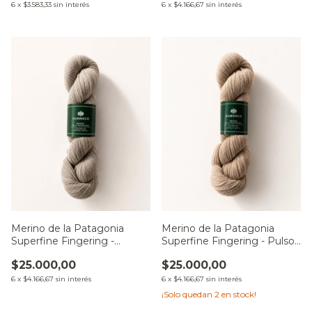
6
x
$3.583,33
sin interés
6
x
$4.166,67
sin interés
Merino de la Patagonia
Merino de la Patagonia
Superfine Fingering -
Superfine Fingering - Pulso
Constelación Andina
de Cristal
$25.000,00
$25.000,00
6
x
$4.166,67
sin interés
6
x
$4.166,67
sin interés
¡Solo quedan
2
en stock!