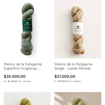
Merino de la Patagonia
Merino de la Patagonia
Single - Latido Mineral
Superfine Fingering -
Sendero del Pucará
$21.500,00
$25.000,00
6
x
$3.583,33
sin interés
6
x
$4.166,67
sin interés