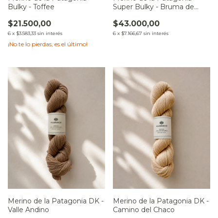
Bulky - Toffee
Super Bulky - Bruma de
Altura
$21.500,00
$43.000,00
6
x
$3.583,33
sin interés
6
x
$7.166,67
sin interés
¡No te lo pierdas, es el último!
Merino de la Patagonia DK -
Merino de la Patagonia DK -
Valle Andino
Camino del Chaco