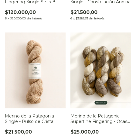
Single - Constelación Andina
Fingering Single Set x 8
Minis
$21.500,00
$120.000,00
6
x
$3.583,33
sin interés
6
x
$20.000,00
sin interés
Merino de la Patagonia
Merino de la Patagonia
Single - Pulso de Cristal
Superfine Fingering - Ocaso
sobre el Río
$21.500,00
$25.000,00