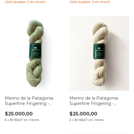
¡Solo quedan
2
en stock!
¡Solo quedan
2
en stock!
Merino de la Patagonia
Merino de la Patagonia
Superfine Fingering -
Superfine Fingering -
Natural
Zamba de la Estepa
$25.000,00
$25.000,00
6
x
$4.166,67
sin interés
6
x
$4.166,67
sin interés