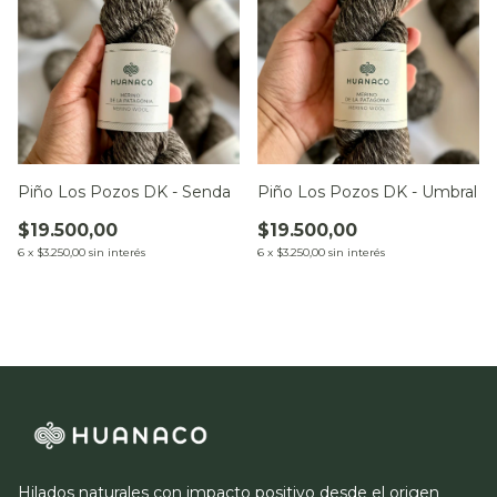
Piño Los Pozos DK - Umbral
Piño Los Pozos DK - Senda
$19.500,00
$19.500,00
6
x
$3.250,00
sin interés
6
x
$3.250,00
sin interés
Hilados naturales con impacto positivo desde el origen