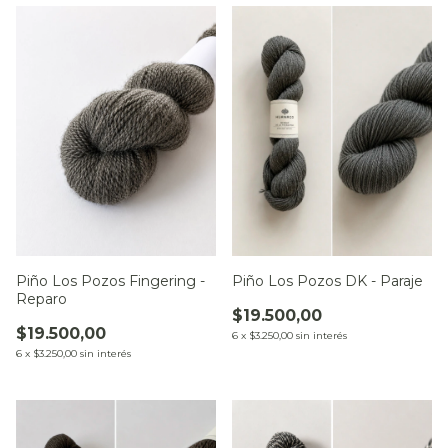
Piño Los Pozos Fingering -
Piño Los Pozos DK - Paraje
Reparo
$19.500,00
$19.500,00
6
x
$3.250,00
sin interés
6
x
$3.250,00
sin interés