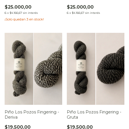
del Sur
Campo al Alba
$25.000,00
$25.000,00
6
x
$4.166,67
sin interés
6
x
$4.166,67
sin interés
¡Solo quedan
3
en stock!
Piño Los Pozos Fingering -
Piño Los Pozos Fingering -
Deriva
Gruta
$19.500,00
$19.500,00