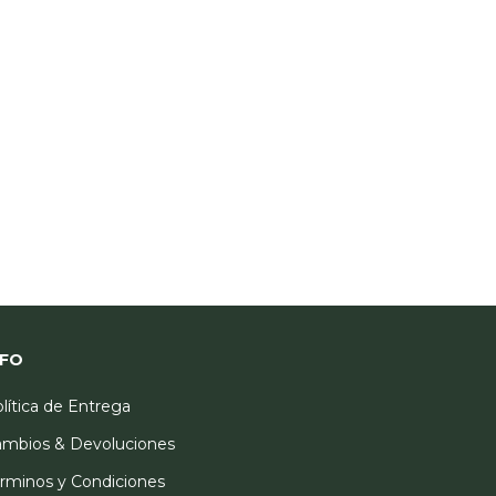
NFO
lítica de Entrega
mbios & Devoluciones
rminos y Condiciones