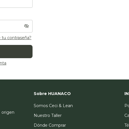
e tu contraseña?
nta
Sobre HUANACO
I
Somos Ceci & Lean
Po
l origen
Nuestro Taller
Ca
Dónde Comprar
Té