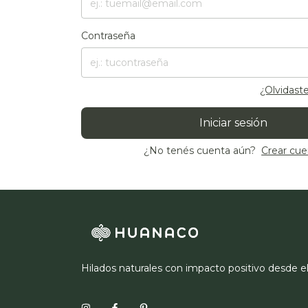
Contraseña
¿Olvidast
Iniciar sesión
¿No tenés cuenta aún?
Crear cue
Hilados naturales con impacto positivo desde e