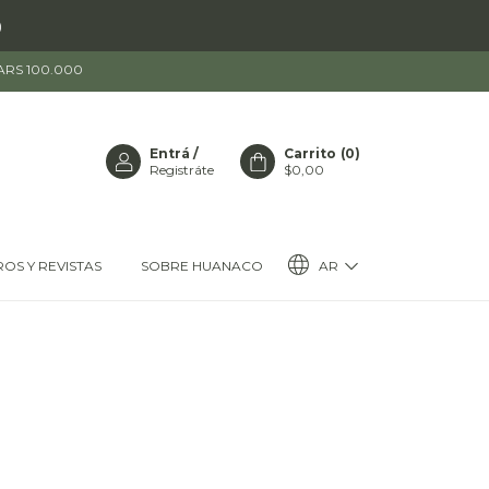
)
 ARS 100.000
Entrá
/
Carrito
(
0
)
Registráte
$0,00
AR
ROS Y REVISTAS
SOBRE HUANACO