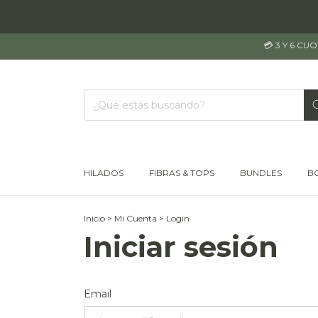
💳 3 Y 6 CU
HILADOS
FIBRAS & TOPS
BUNDLES
B
Inicio
>
Mi Cuenta
>
Login
Iniciar sesión
Email