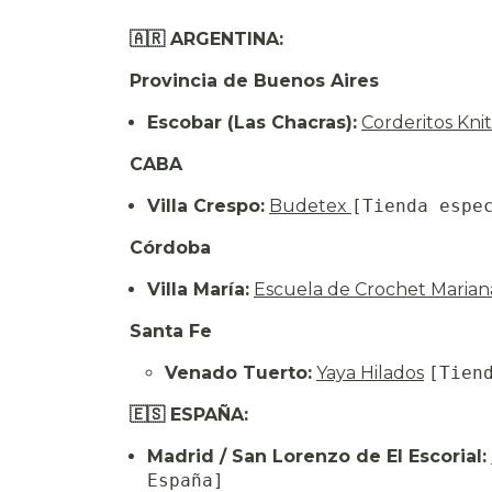
🇦🇷 ARGENTINA:
Provincia de Buenos Aires
Escobar (Las Chacras):
Corderitos Kni
CABA
Villa Crespo:
Budetex
[Tienda espe
Córdoba
Villa María:
Escuela de Crochet Maria
Santa Fe
Venado Tuerto:
Yaya Hilados
[Tien
🇪🇸 ESPAÑA:
Madrid / San Lorenzo de El Escorial:
España]