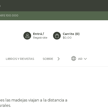
)
 ARS 100.000
Entrá
/
Carrito
(
0
)
Registráte
$0,00
AR
LIBROS Y REVISTAS
SOBRE HUANACO
 las madejas viajan a la distancia a
rales.