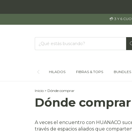
💳 3 Y 6 CU
HILADOS
FIBRAS & TOPS
BUNDLES
Inicio
>
Dónde comprar
Dónde comprar
A veces el encuentro con HUANACO sucede e
través de espacios aliados que comparten 