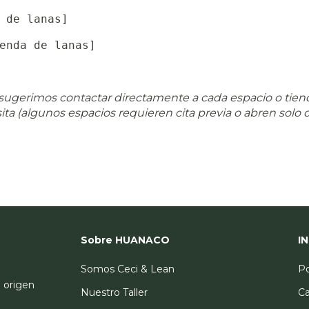
 de lanas]
enda de lanas]
sugerimos contactar directamente a cada espacio o tienda
ta (algunos espacios requieren cita previa o abren solo du
Sobre HUANACO
I
Somos Ceci & Lean
Po
l origen
Nuestro Taller
Ca