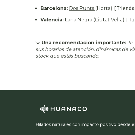
Barcelona:
Dos Punts
(Horta)
[Tienda
Valencia:
Lana Negra
(Ciutat Vella)
[Ti
💡
Una recomendación importante:
Te 
sus horarios de atención, dinámicas de visi
stock que estás buscando.
Hilados naturales con impacto positivo desde e