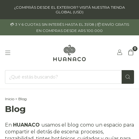
¿COMPRÁS DESDE EL EXTERIOR? VISITÁ NUESTRA TIENDA
GLOBAL (USD)
💳 3 Y 6 CUOTAS SIN INTERÉS HASTA EL 31/08 | 📦 ENVÍO GRATIS
EN COMPRAS DESDE ARS 100.000
0
Inicio
>
Blog
Blog
En
HUANACO
usamos el blog como un espacio para
compartir el detrás de escena: procesos,
trazabilidad, tintes botánicos, cuidados y guías para