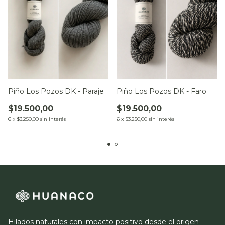
Piño Los Pozos DK - Paraje
Piño Los Pozos DK - Faro
$19.500,00
$19.500,00
6
x
$3.250,00
sin interés
6
x
$3.250,00
sin interés
Hilados naturales con impacto positivo desde el origen