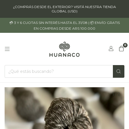
¿COMPRÁS DESDE EL EXTERIOR? VISITÁ NUESTRA TIENDA
GLOBAL (USD)
💳 3 Y 6 CUOTAS SIN INTERÉS HASTA EL 31/08 | 📦 ENVÍO GRATIS
EN COMPRAS DESDE ARS 100.000
0
1
/
2