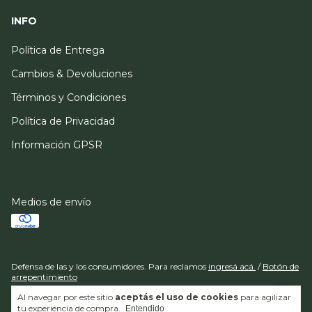
INFO
Política de Entrega
Cambios & Devoluciones
Términos y Condiciones
Política de Privacidad
Información GPSR
Medios de envío
Defensa de las y los consumidores. Para reclamos
ingresá acá.
/
Botón de
arrepentimiento
Al navegar por este sitio
aceptás el uso de cookies
para agilizar
tu experiencia de compra.
Entendido