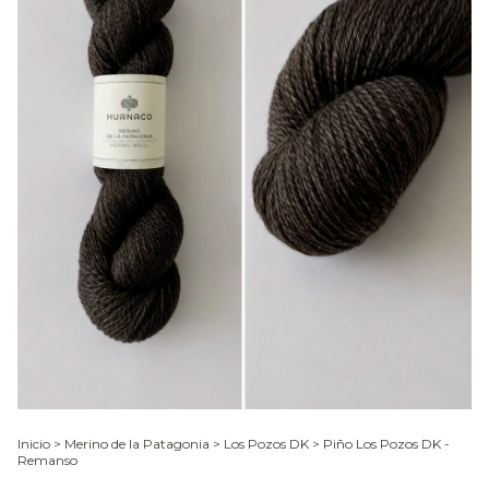
Inicio
>
Merino de la Patagonia
>
Los Pozos DK
>
Piño Los Pozos DK -
Remanso