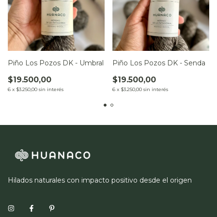
Piño Los Pozos DK - Umbral
Piño Los Pozos DK - Senda
$19.500,00
$19.500,00
6
x
$3.250,00
sin interés
6
x
$3.250,00
sin interés
Hilados naturales con impacto positivo desde el origen