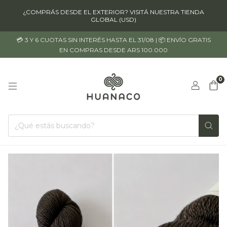
¿COMPRÁS DESDE EL EXTERIOR? VISITÁ NUESTRA TIENDA
GLOBAL (USD)
💳 3 Y 6 CUOTAS SIN INTERÉS HASTA EL 31/08 | 📦 ENVÍO GRATIS
EN COMPRAS DESDE ARS 100.000
0