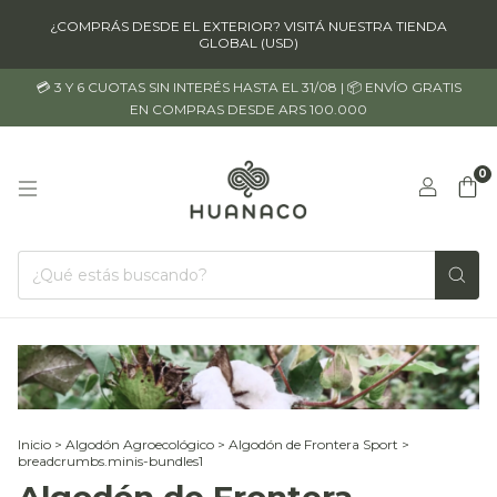
¿COMPRÁS DESDE EL EXTERIOR? VISITÁ NUESTRA TIENDA
GLOBAL (USD)
💳 3 Y 6 CUOTAS SIN INTERÉS HASTA EL 31/08 | 📦 ENVÍO GRATIS
EN COMPRAS DESDE ARS 100.000
0
Inicio
>
Algodón Agroecológico
>
Algodón de Frontera Sport
>
breadcrumbs.minis-bundles1