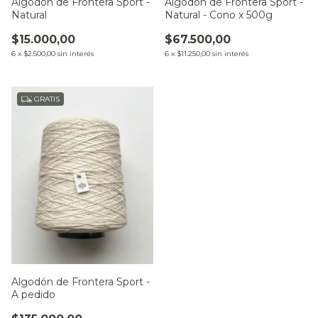
Algodón de Frontera Sport -
Algodón de Frontera Sport -
Natural
Natural - Cono x 500g
$15.000,00
$67.500,00
6
x
$2.500,00
sin interés
6
x
$11.250,00
sin interés
GRATIS
Algodón de Frontera Sport -
A pedido