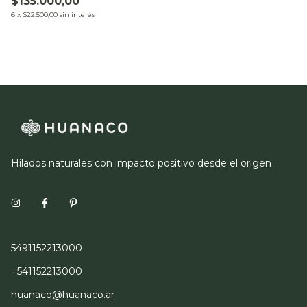
$135.000,00
6
x
$22.500,00
sin interés
Hilados naturales con impacto positivo desde el origen
5491152213000
+541152213000
huanaco@huanaco.ar