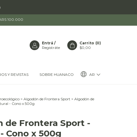
)
 ARS 100.000
Entrá
/
Carrito
(
0
)
Registráte
$0,00
AR
ROS Y REVISTAS
SOBRE HUANACO
oecológico
>
Algodón de Frontera Sport
>
Algodón de
tural - Cono x 500g
 de Frontera Sport -
 - Cono x 500g