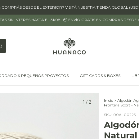
¿COMPRÁS DESDE EL EXTERIOR? VISITÁ NUESTRA TIENDA GLOBAL (USD
OTAS SIN INTERÉS HASTA EL 31/08 | 📦 ENVÍO GRATIS EN COMPRAS DESDE
ORDADO & PEQUEÑOS PROYECTOS
GIFT CARDS & BOXES
LIB
Inicio
>
Algodón Agr
1
/
2
Frontera Sport - Na
SKU:
00AL00225
Algodón
Natural