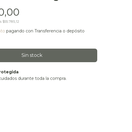
0,00
os
$55.785,12
nto
pagando con Transferencia o depósito
rotegida
cuidados durante toda la compra.