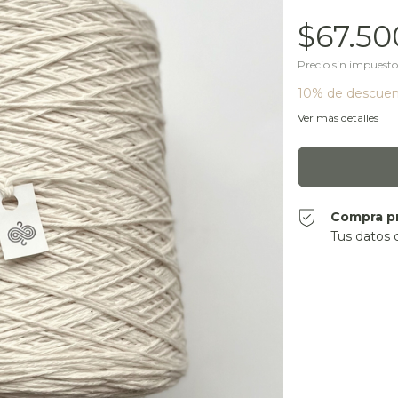
$67.50
Precio sin impuest
10% de descue
Ver más detalles
Compra p
Tus datos 