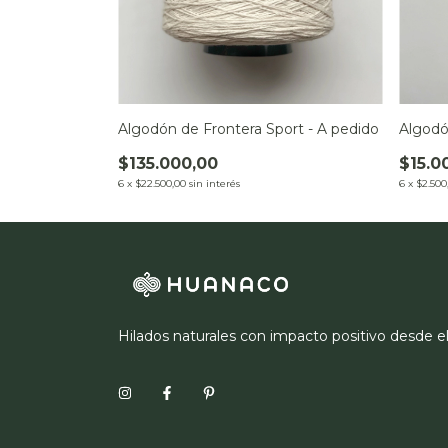
Algodón de Frontera Sport - A pedido
Algodó
$135.000,00
$15.0
6
x
$22.500,00
sin interés
6
x
$2.500
Hilados naturales con impacto positivo desde e