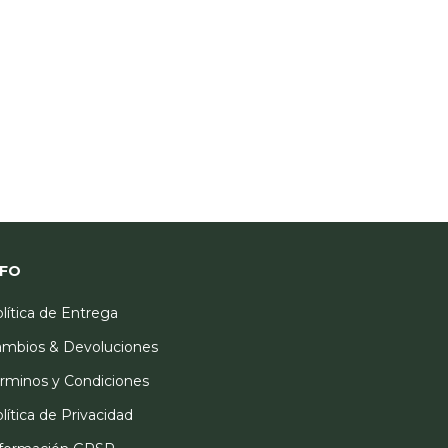
NFO
lítica de Entrega
mbios & Devoluciones
rminos y Condiciones
lítica de Privacidad