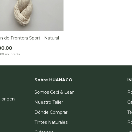
n de Frontera Sport - Natural
00,00
,00
sin interés
Sobre HUANACO
I
Somos Ceci & Lean
Po
l origen
Nuestro Taller
Ca
Dónde Comprar
Té
Tintes Naturales
Po