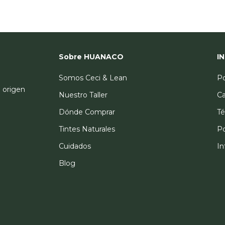
Sobre HUANACO
I
Somos Ceci & Lean
Po
l origen
Nuestro Taller
Ca
Dónde Comprar
Té
Tintes Naturales
Po
Cuidados
I
Blog