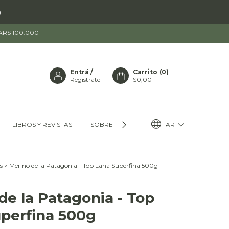
)
 ARS 100.000
Entrá
/
Carrito
(
0
)
Registráte
$0,00
AR
LIBROS Y REVISTAS
SOBRE HUANACO
s
>
Merino de la Patagonia - Top Lana Superfina 500g
de la Patagonia - Top
perfina 500g