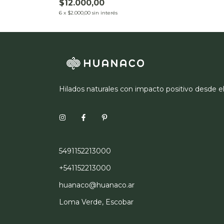
$12.000,00
6
x
$2.000,00
sin interés
Hilados naturales con impacto positivo desde e
5491152213000
+541152213000
huanaco@huanaco.ar
Loma Verde, Escobar