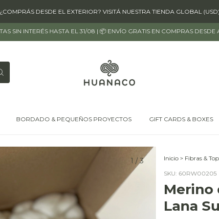
¿COMPRÁS DESDE EL EXTERIOR? VISITÁ NUESTRA TIENDA GLOBAL (USD
OTAS SIN INTERÉS HASTA EL 31/08 | 📦 ENVÍO GRATIS EN COMPRAS DESDE
BORDADO & PEQUEÑOS PROYECTOS
GIFT CARDS & BOXES
Inicio
>
Fibras & Top
1
/
3
SKU:
60RW00205
Merino 
Lana Su