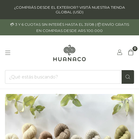
¿COMPRÁS DESDE EL EXTERIOR? VISITÁ NUESTRA TIENDA
GLOBAL (USD)
💳 3 Y 6 CUOTAS SIN INTERÉS HASTA EL 31/08 | 📦 ENVÍO GRATIS
EN COMPRAS DESDE ARS 100.000
0
1
/
2