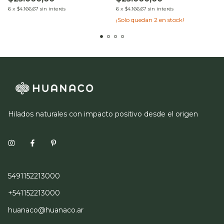
6
x
$4.166,67
sin interés
6
x
$4.166,67
sin interés
¡Solo quedan
2
en stock!
Hilados naturales con impacto positivo desde el origen
5491152213000
+541152213000
huanaco@huanaco.ar