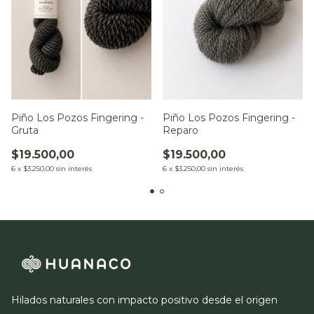
Piño Los Pozos Fingering -
Piño Los Pozos Fingering -
Reparo
Gruta
$19.500,00
$19.500,00
6
x
$3.250,00
sin interés
6
x
$3.250,00
sin interés
Hilados naturales con impacto positivo desde el origen