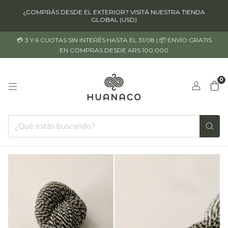
¿COMPRÁS DESDE EL EXTERIOR? VISITÁ NUESTRA TIENDA
GLOBAL (USD)
💳 3 Y 6 CUOTAS SIN INTERÉS HASTA EL 31/08 | 📦 ENVÍO GRATIS
EN COMPRAS DESDE ARS 100.000
0