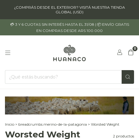
¿COMPRÁS DESDE EL EXTERIOR? VISITÁ NUESTRA TIENDA
GLOBAL (USD)
💳 3 Y 6 CUOTAS SIN INTERÉS HASTA EL 31/08 | 📦 ENVÍO GRATIS
EN COMPRAS DESDE ARS 100.000
0
Inicio
>
breadcrumbs.merino-de-la-patagonia
>
Worsted Weight
Worsted Weight
2 productos