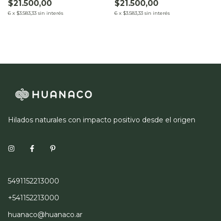
$21.500,00
$21.500,00
6
x
$3.583,33
sin interés
6
x
$3.583,33
sin interés
Hilados naturales con impacto positivo desde el origen
5491152213000
+541152213000
huanaco@huanaco.ar