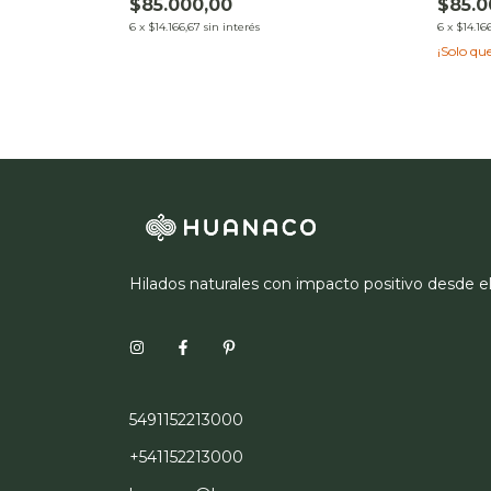
$85.000,00
$85.0
6
x
$14.166,67
sin interés
6
x
$14.16
¡Solo q
Hilados naturales con impacto positivo desde e
5491152213000
+541152213000