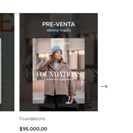
SIN STOCK
Foundations
52 Weeks of S
$95.000,00
$95.000,00