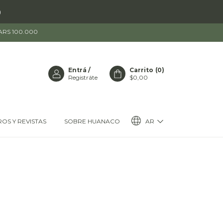
)
 ARS 100.000
Entrá
/
Carrito
(
0
)
Registráte
$0,00
AR
ROS Y REVISTAS
SOBRE HUANACO