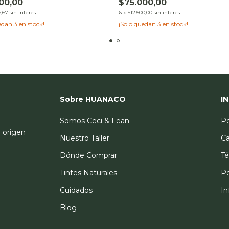
00,00
$75.000,00
6,67
sin interés
6
x
$12.500,00
sin interés
uedan
3
en stock!
¡Solo quedan
3
en stock!
Sobre HUANACO
I
Somos Ceci & Lean
Po
l origen
Nuestro Taller
Ca
Dónde Comprar
Té
Tintes Naturales
Po
Cuidados
I
Blog