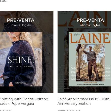
tos.
Knitting with Beads Knitting
Laine Anniversary Issue – 10th
eads - Pope Vergara
Anniversary Edition