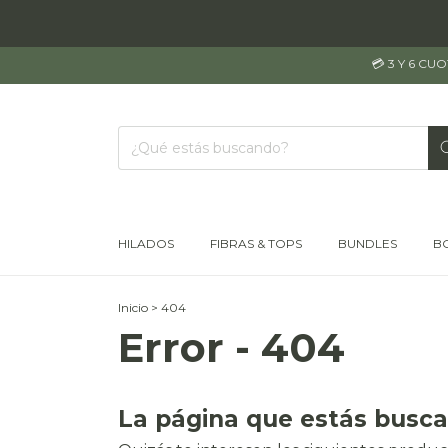
💳 3 Y 6 CU
HILADOS
FIBRAS & TOPS
BUNDLES
B
Inicio
>
404
Error - 404
La página que estás busca