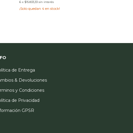
6
x
$15.833,33
sin interés
6
x
$15.833,33
sin int
¡Solo quedan
4
en stock!
NFO
lítica de Entrega
mbios & Devoluciones
rminos y Condiciones
lítica de Privacidad
nformación GPSR