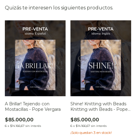
Quizás te interesen los siguientes productos.
A Brillar! Tejiendo con
Shine! Knitting with Beads
Mostacillas - Pope Vergara
Knitting with Beads - Pope
Vergara
$85.000,00
$85.000,00
6
x
$14.166,67
sin interés
6
x
$14.166,67
sin interés
¡Solo quedan
3
en stock!