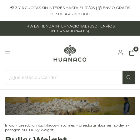
💳 3 Y 6 CUOTAS SIN INTERÉS HASTA EL 31/08 | 📦 ENVÍO GRATIS
DESDE ARS 100.000
IR A LA TIENDA INTERNACIONAL (USD | ENVÍOS
INTERNACIONALES)
0
Inicio
>
breadcrumbs.hilados-naturales
>
breadcrumbs.merino-de-la-
patagonia1
>
Bulky Weight