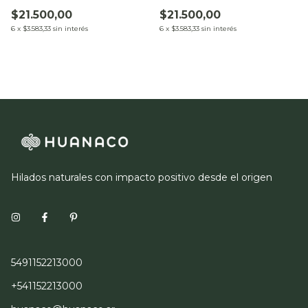
$21.500,00
$21.500,00
6
x
$3.583,33
sin interés
6
x
$3.583,33
sin interés
Hilados naturales con impacto positivo desde el origen
5491152213000
+541152213000